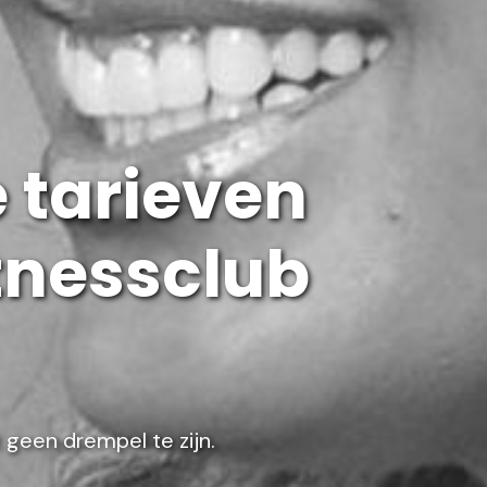
e tarieven
tnessclub
 geen drempel te zijn.