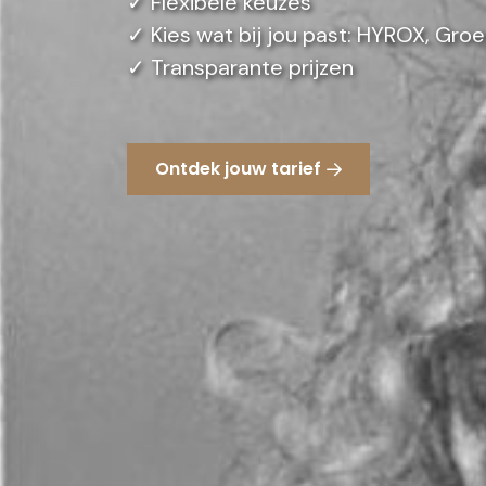
✓
Flexibele keuzes
✓
Kies wat bij jou past: HYROX, Gro
✓
Transparante prijzen
Ontdek jouw tarief