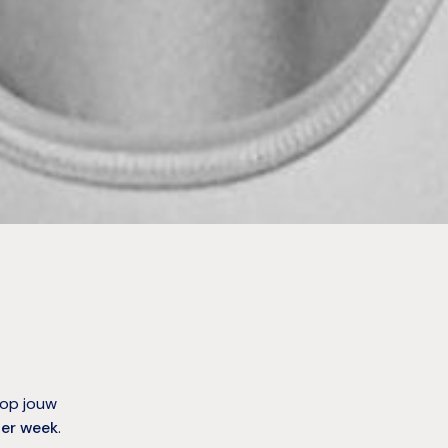
 op jouw
er week
.